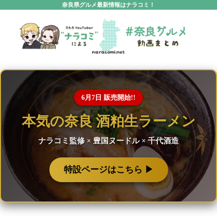
奈良県グルメ最新情報はナラコミ！
6月7日 販売開始!!
本気の奈良 酒粕生ラーメン
ナラコミ監修 × 豊国ヌードル × 千代酒造
特設ページはこちら ▶︎