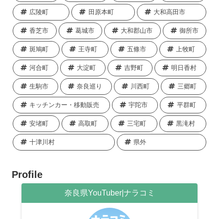
広陵町
田原本町
大和高田市
香芝市
葛城市
大和郡山市
御所市
斑鳩町
王寺町
五條市
上牧町
河合町
大淀町
吉野町
明日香村
生駒市
奈良巡り
川西町
三郷町
キッチンカー・移動販売
宇陀市
平群町
安堵町
高取町
三宅町
黒滝村
十津川村
県外
Profile
奈良県YouTuber|ナラコミ