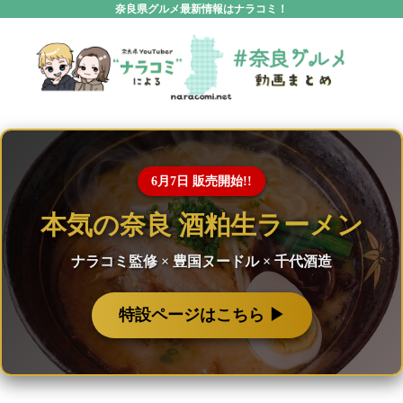
奈良県グルメ最新情報はナラコミ！
6月7日 販売開始!!
本気の奈良 酒粕生ラーメン
ナラコミ監修 × 豊国ヌードル × 千代酒造
特設ページはこちら ▶︎