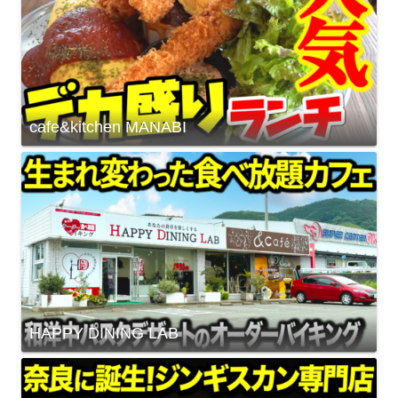
cafe&kitchen MANABI
HAPPY DINING LAB