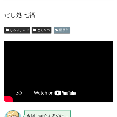
だし処 七福
しゃぶしゃぶ
とんかつ
橿原市
今回ご紹介するのは…