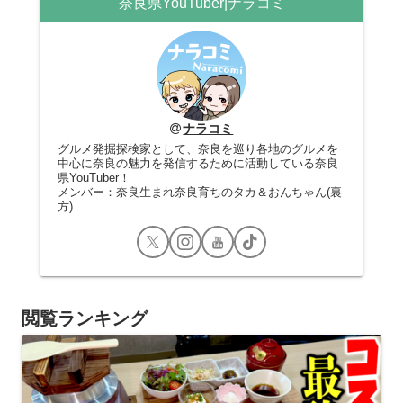
奈良県YouTuber|ナラコミ
ナラコミ
グルメ発掘探検家として、奈良を巡り各地のグルメを
中心に奈良の魅力を発信するために活動している奈良
県YouTuber！
メンバー：奈良生まれ奈良育ちのタカ＆おんちゃん(裏
方)
閲覧ランキング