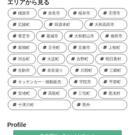
エリアから見る
橿原市
奈良市
桜井市
天理市
広陵町
田原本町
大和高田市
香芝市
葛城市
大和郡山市
御所市
斑鳩町
王寺町
五條市
上牧町
河合町
大淀町
吉野町
明日香村
生駒市
奈良巡り
川西町
三郷町
キッチンカー・移動販売
宇陀市
平群町
安堵町
高取町
三宅町
黒滝村
十津川村
県外
Profile