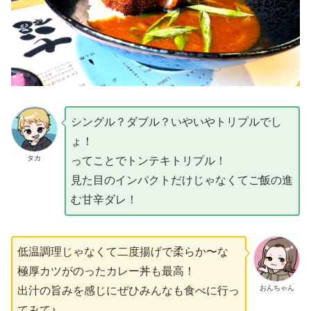
シングル？ダブル？いやいやトリプルでし
ょ！
タカ
ってことでトンテキトリプル！
見た目のインパクトだけじゃなくてご飯の進
む甘辛ダレ！
低温調理じゃなくて二度揚げで柔らか〜な
極厚カツがのったカレー丼も最高！
おんちゃん
出汁の旨みを感じにぜひみんなも食べに行っ
てみて♪