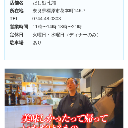
店舗名
だし処 七福
所在地
奈良県橿原市葛本町146-7
TEL
0744-48-0303
営業時間
11時〜14時 18時〜21時
定休日
火曜日・水曜日（ディナーのみ）
駐車場
あり