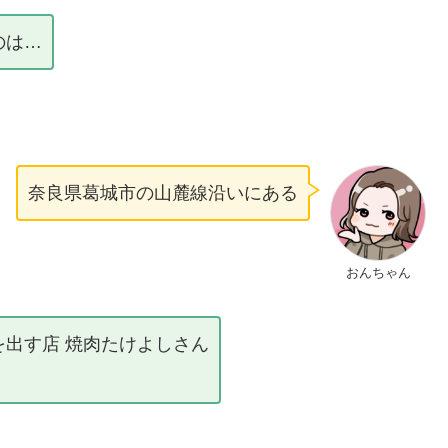
のは…
奈良県葛城市の山麓線沿いにある
おんちゃん
出す店 焼肉たけよしさん