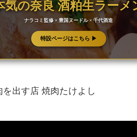
本気の奈良 酒粕生ラーメ
ナラコミ監修 × 豊国ヌードル × 千代酒造
特設ページはこちら ▶︎
を出す店 焼肉たけよし