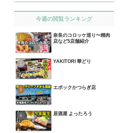
今週の閲覧ランキング
奈良のコロッケ巡り〜精肉
店など5店舗紹介
YAKITORI 華どり
エポックかつらぎ店
居酒屋 よったろう