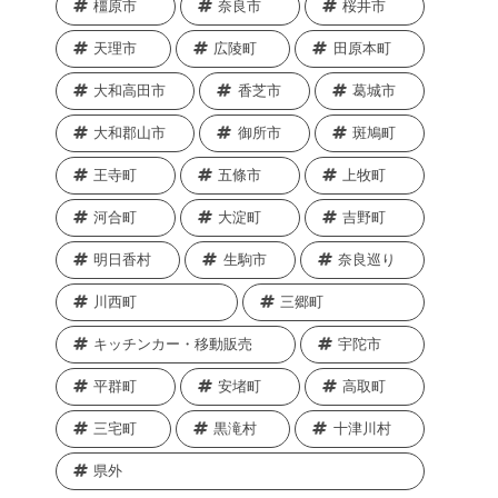
橿原市
奈良市
桜井市
天理市
広陵町
田原本町
大和高田市
香芝市
葛城市
大和郡山市
御所市
斑鳩町
王寺町
五條市
上牧町
河合町
大淀町
吉野町
明日香村
生駒市
奈良巡り
川西町
三郷町
キッチンカー・移動販売
宇陀市
平群町
安堵町
高取町
三宅町
黒滝村
十津川村
県外