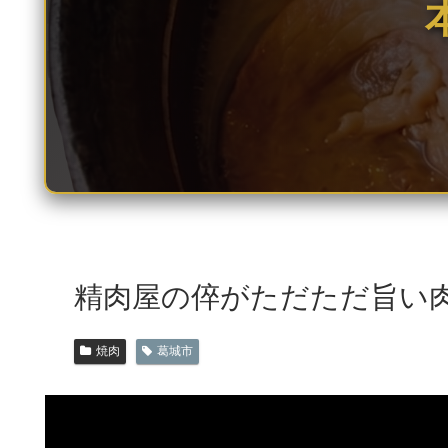
精肉屋の倅がただただ旨い肉
焼肉
葛城市