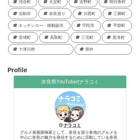
河合町
大淀町
吉野町
明日香村
生駒市
奈良巡り
川西町
三郷町
キッチンカー・移動販売
宇陀市
平群町
安堵町
高取町
三宅町
黒滝村
十津川村
県外
Profile
奈良県YouTuber|ナラコミ
ナラコミ
グルメ発掘探検家として、奈良を巡り各地のグルメを
中心に奈良の魅力を発信するために活動している奈良