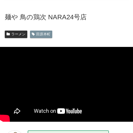
麺や 鳥の鶏次 NARA24号店
ラーメン
田原本町