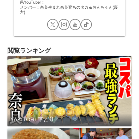
県YouTuber！
メンバー：奈良生まれ奈良育ちのタカ＆おんちゃん(裏
方)
閲覧ランキング
YAKITORI 華どり