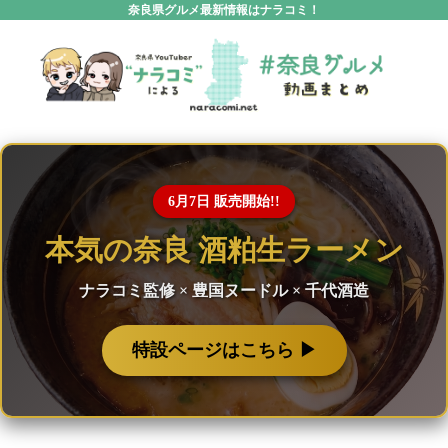
奈良県グルメ最新情報はナラコミ！
6月7日 販売開始!!
本気の奈良 酒粕生ラーメン
ナラコミ監修 × 豊国ヌードル × 千代酒造
特設ページはこちら ▶︎