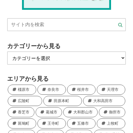
カテゴリーから見る
エリアから見る
橿原市
奈良市
桜井市
天理市
広陵町
田原本町
大和高田市
香芝市
葛城市
大和郡山市
御所市
斑鳩町
王寺町
五條市
上牧町