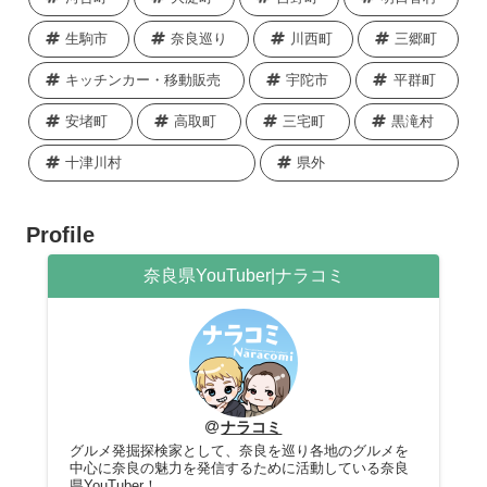
生駒市
奈良巡り
川西町
三郷町
キッチンカー・移動販売
宇陀市
平群町
安堵町
高取町
三宅町
黒滝村
十津川村
県外
Profile
奈良県YouTuber|ナラコミ
ナラコミ
グルメ発掘探検家として、奈良を巡り各地のグルメを
中心に奈良の魅力を発信するために活動している奈良
県YouTuber！