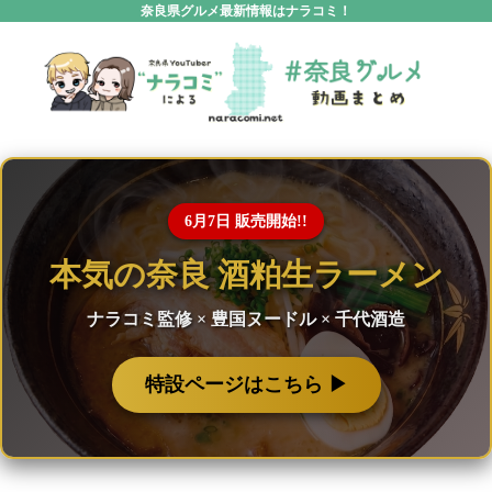
奈良県グルメ最新情報はナラコミ！
6月7日 販売開始!!
本気の奈良 酒粕生ラーメン
ナラコミ監修 × 豊国ヌードル × 千代酒造
特設ページはこちら ▶︎