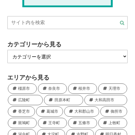
カテゴリーから見る
エリアから見る
橿原市
奈良市
桜井市
天理市
広陵町
田原本町
大和高田市
香芝市
葛城市
大和郡山市
御所市
斑鳩町
王寺町
五條市
上牧町
河合町
大淀町
吉野町
明日香村