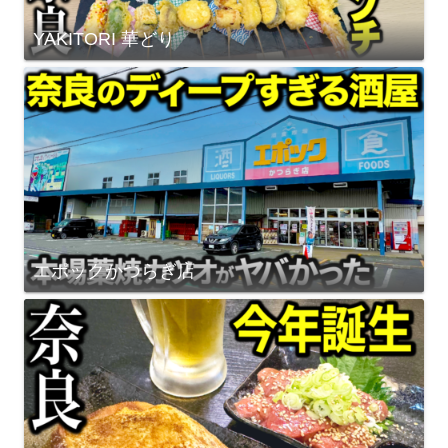
YAKITORI 華どり
エポックかつらぎ店