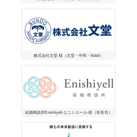
株式会社文堂 様（文堂・中和・Nobil）
結婚相談所Enishiyell-エニシエール-様（奈良市）