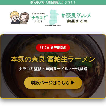
奈良県グルメ最新情報はナラコミ！
6月7日 販売開始!!
本気の奈良 酒粕生ラーメン
ナラコミ監修 × 豊国ヌードル × 千代酒造
特設ページはこちら ▶︎