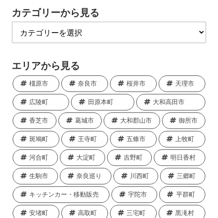
カテゴリーから見る
エリアから見る
橿原市
奈良市
桜井市
天理市
広陵町
田原本町
大和高田市
香芝市
葛城市
大和郡山市
御所市
斑鳩町
王寺町
五條市
上牧町
河合町
大淀町
吉野町
明日香村
生駒市
奈良巡り
川西町
三郷町
キッチンカー・移動販売
宇陀市
平群町
安堵町
高取町
三宅町
黒滝村