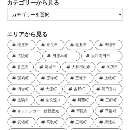
カテゴリーから見る
エリアから見る
橿原市
奈良市
桜井市
天理市
広陵町
田原本町
大和高田市
香芝市
葛城市
大和郡山市
御所市
斑鳩町
王寺町
五條市
上牧町
河合町
大淀町
吉野町
明日香村
生駒市
奈良巡り
川西町
三郷町
キッチンカー・移動販売
宇陀市
平群町
安堵町
高取町
三宅町
黒滝村