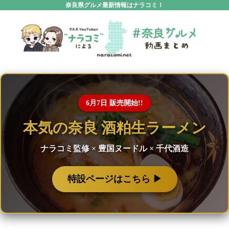
奈良県グルメ最新情報はナラコミ！
6月7日 販売開始!!
本気の奈良 酒粕生ラーメン
ナラコミ監修 × 豊国ヌードル × 千代酒造
特設ページはこちら ▶︎