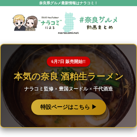
奈良県グルメ最新情報はナラコミ！
6月7日 販売開始!!
本気の奈良 酒粕生ラーメン
ナラコミ監修 × 豊国ヌードル × 千代酒造
特設ページはこちら ▶︎