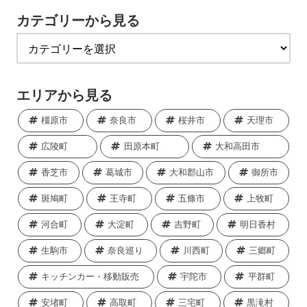
カテゴリーから見る
エリアから見る
橿原市
奈良市
桜井市
天理市
広陵町
田原本町
大和高田市
香芝市
葛城市
大和郡山市
御所市
斑鳩町
王寺町
五條市
上牧町
河合町
大淀町
吉野町
明日香村
生駒市
奈良巡り
川西町
三郷町
キッチンカー・移動販売
宇陀市
平群町
安堵町
高取町
三宅町
黒滝村