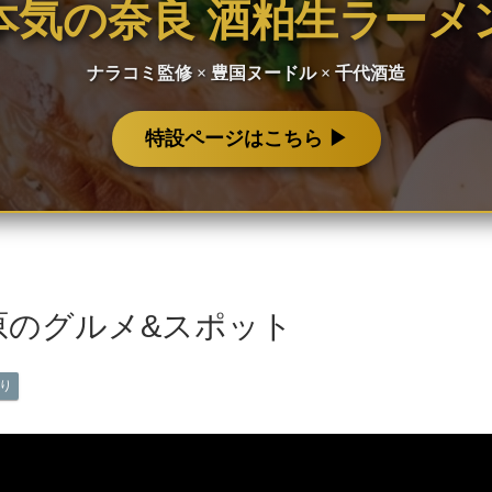
本気の奈良 酒粕生ラーメ
ナラコミ監修 × 豊国ヌードル × 千代酒造
特設ページはこちら ▶︎
原のグルメ&スポット
り