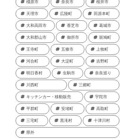
橿原市
奈良市
桜井市
天理市
広陵町
田原本町
大和高田市
香芝市
葛城市
大和郡山市
御所市
斑鳩町
王寺町
五條市
上牧町
河合町
大淀町
吉野町
明日香村
生駒市
奈良巡り
川西町
三郷町
キッチンカー・移動販売
宇陀市
平群町
安堵町
高取町
三宅町
黒滝村
十津川村
県外