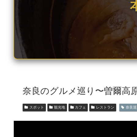
奈良のグルメ巡り〜曽爾高
スポット
観光地
カフェ
レストラン
奈良巡