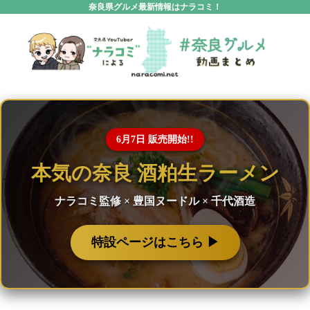
奈良県グルメ最新情報はナラコミ！
6月7日 販売開始!!
本気の奈良 酒粕生ラーメン
ナラコミ監修 × 豊国ヌードル × 千代酒造
特設ページはこちら ▶︎