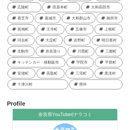
広陵町
田原本町
大和高田市
香芝市
葛城市
大和郡山市
御所市
斑鳩町
王寺町
五條市
上牧町
河合町
大淀町
吉野町
明日香村
生駒市
奈良巡り
川西町
三郷町
キッチンカー・移動販売
宇陀市
平群町
安堵町
高取町
三宅町
黒滝村
十津川村
県外
Profile
奈良県YouTuber|ナラコミ