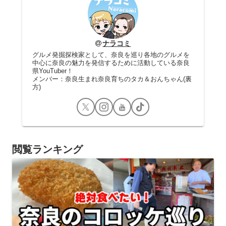
ナラコミ
グルメ発掘探検家として、奈良を巡り各地のグルメを
中心に奈良の魅力を発信するために活動している奈良
県YouTuber！
メンバー：奈良生まれ奈良育ちのタカ＆おんちゃん(裏
方)
閲覧ランキング