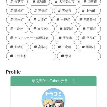
香芝市
葛城市
大和郡山市
御所市
斑鳩町
王寺町
五條市
上牧町
河合町
大淀町
吉野町
明日香村
生駒市
奈良巡り
川西町
三郷町
キッチンカー・移動販売
宇陀市
平群町
安堵町
高取町
三宅町
黒滝村
十津川村
県外
Profile
奈良県YouTuber|ナラコミ