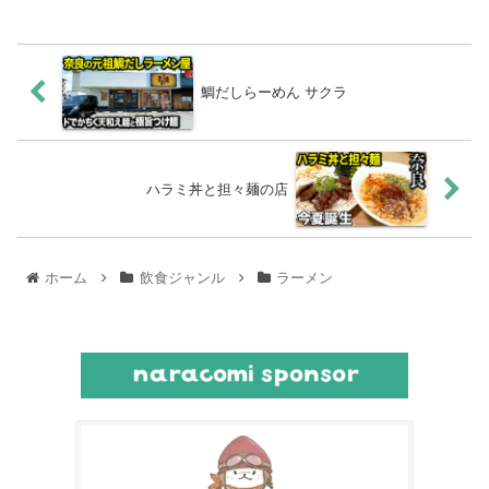
鯛だしらーめん サクラ
ハラミ丼と担々麺の店
ホーム
飲食ジャンル
ラーメン