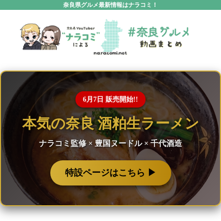
奈良県グルメ最新情報はナラコミ！
6月7日 販売開始!!
本気の奈良 酒粕生ラーメン
ナラコミ監修 × 豊国ヌードル × 千代酒造
特設ページはこちら ▶︎