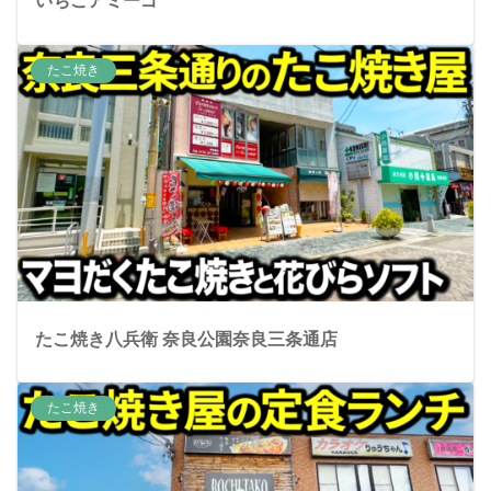
いちごアミーゴ
たこ焼き
たこ焼き八兵衛 奈良公園奈良三条通店
たこ焼き