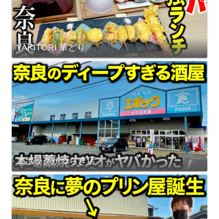
YAKITORI 華どり
エポックかつらぎ店