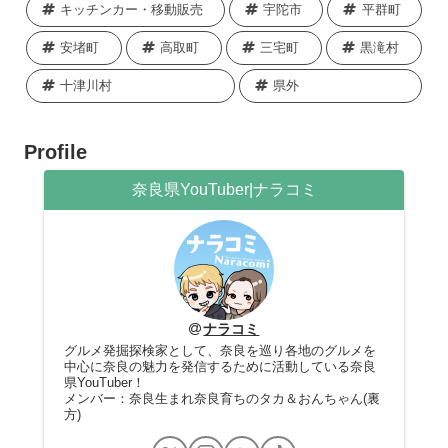
キッチンカー・移動販売
宇陀市
平群町
安堵町
高取町
三宅町
黒滝村
十津川村
県外
Profile
奈良県YouTuber|ナラコミ
ナラコミ
グルメ発掘探検家として、奈良を巡り各地のグルメを
中心に奈良の魅力を発信するために活動している奈良
県YouTuber！
メンバー：奈良生まれ奈良育ちのタカ＆おんちゃん(裏
方)