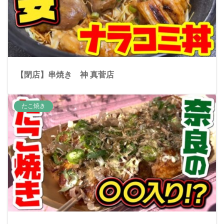
【閉店】串焼きゝ神 真菅店
たこ焼き