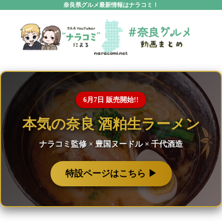
奈良県グルメ最新情報はナラコミ！
6月7日 販売開始!!
本気の奈良 酒粕生ラーメン
ナラコミ監修 × 豊国ヌードル × 千代酒造
特設ページはこちら ▶︎