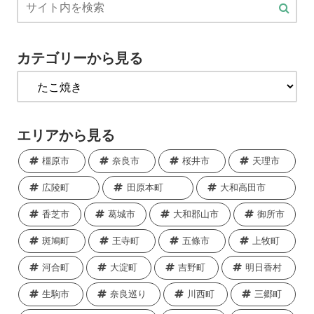
カテゴリーから見る
エリアから見る
橿原市
奈良市
桜井市
天理市
広陵町
田原本町
大和高田市
香芝市
葛城市
大和郡山市
御所市
斑鳩町
王寺町
五條市
上牧町
河合町
大淀町
吉野町
明日香村
生駒市
奈良巡り
川西町
三郷町