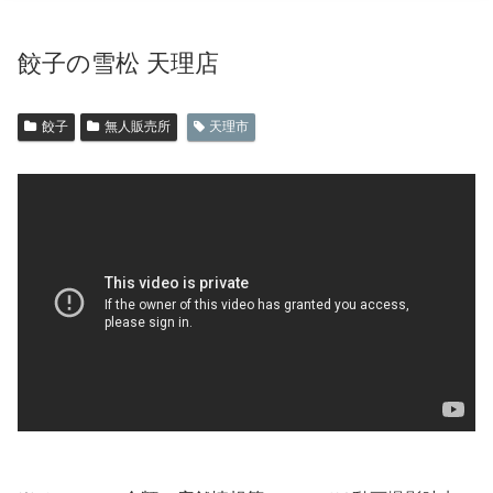
餃子の雪松 天理店
餃子
無人販売所
天理市