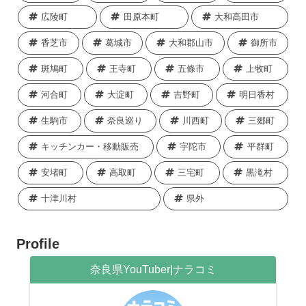
広陵町
田原本町
大和高田市
香芝市
葛城市
大和郡山市
御所市
斑鳩町
王寺町
五條市
上牧町
河合町
大淀町
吉野町
明日香村
生駒市
奈良巡り
川西町
三郷町
キッチンカー・移動販売
宇陀市
平群町
安堵町
高取町
三宅町
黒滝村
十津川村
県外
Profile
奈良県YouTuber|ナラコミ