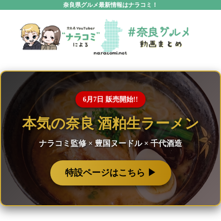
奈良県グルメ最新情報はナラコミ！
6月7日 販売開始!!
本気の奈良 酒粕生ラーメン
ナラコミ監修 × 豊国ヌードル × 千代酒造
特設ページはこちら ▶︎