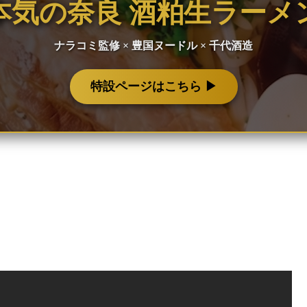
本気の奈良 酒粕生ラーメ
ナラコミ監修 × 豊国ヌードル × 千代酒造
特設ページはこちら ▶︎