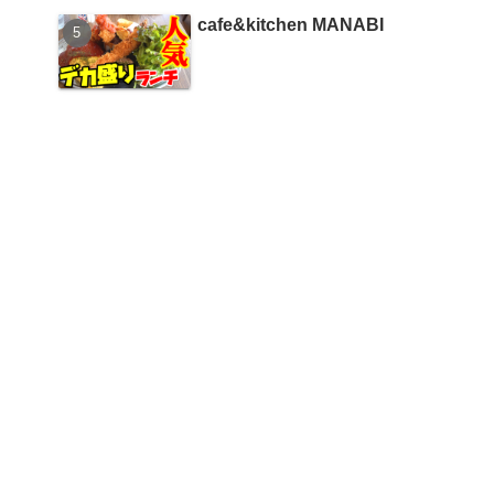
cafe&kitchen MANABI