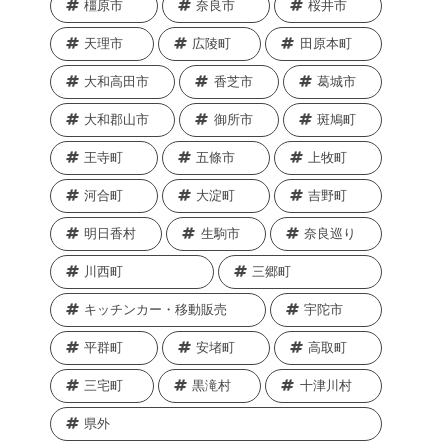
橿原市
奈良市
桜井市
天理市
広陵町
田原本町
大和高田市
香芝市
葛城市
大和郡山市
御所市
斑鳩町
王寺町
五條市
上牧町
河合町
大淀町
吉野町
明日香村
生駒市
奈良巡り
川西町
三郷町
キッチンカー・移動販売
宇陀市
平群町
安堵町
高取町
三宅町
黒滝村
十津川村
県外