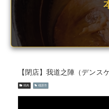
【閉店】我道之陣（デンスケ
焼肉
橿原市