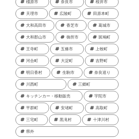
橿原市
奈良市
桜井市
天理市
広陵町
田原本町
大和高田市
香芝市
葛城市
大和郡山市
御所市
斑鳩町
王寺町
五條市
上牧町
河合町
大淀町
吉野町
明日香村
生駒市
奈良巡り
川西町
三郷町
キッチンカー・移動販売
宇陀市
平群町
安堵町
高取町
三宅町
黒滝村
十津川村
県外