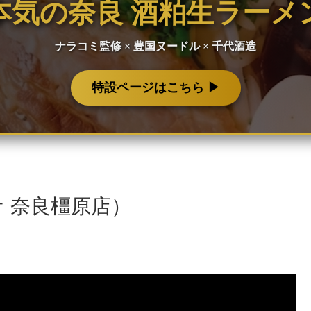
本気の奈良 酒粕生ラーメ
ナラコミ監修 × 豊国ヌードル × 千代酒造
特設ページはこちら ▶︎
 奈良橿原店）