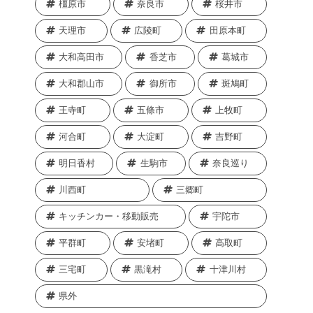
橿原市
奈良市
桜井市
天理市
広陵町
田原本町
大和高田市
香芝市
葛城市
大和郡山市
御所市
斑鳩町
王寺町
五條市
上牧町
河合町
大淀町
吉野町
明日香村
生駒市
奈良巡り
川西町
三郷町
キッチンカー・移動販売
宇陀市
平群町
安堵町
高取町
三宅町
黒滝村
十津川村
県外