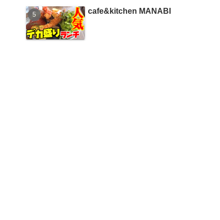
cafe&kitchen MANABI