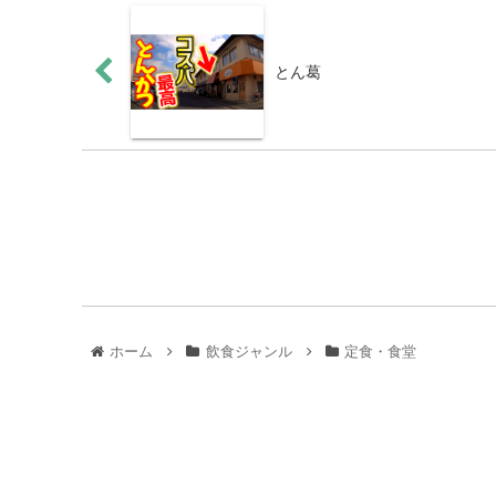
とん葛
ホーム
飲食ジャンル
定食・食堂