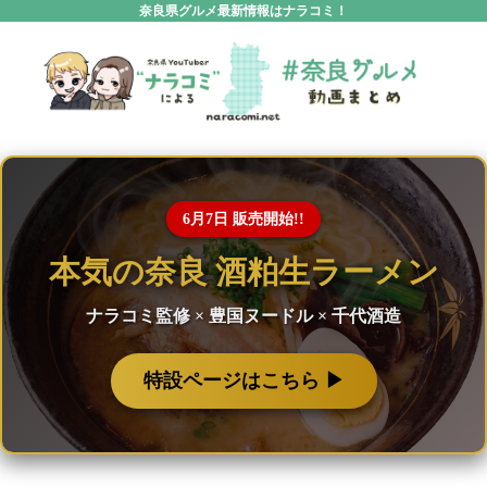
奈良県グルメ最新情報はナラコミ！
6月7日 販売開始!!
本気の奈良 酒粕生ラーメン
ナラコミ監修 × 豊国ヌードル × 千代酒造
特設ページはこちら ▶︎