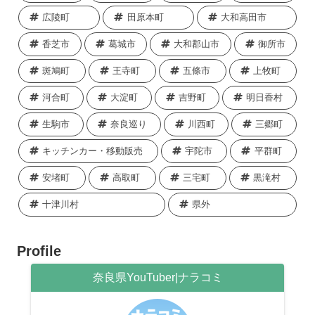
広陵町
田原本町
大和高田市
香芝市
葛城市
大和郡山市
御所市
斑鳩町
王寺町
五條市
上牧町
河合町
大淀町
吉野町
明日香村
生駒市
奈良巡り
川西町
三郷町
キッチンカー・移動販売
宇陀市
平群町
安堵町
高取町
三宅町
黒滝村
十津川村
県外
Profile
奈良県YouTuber|ナラコミ