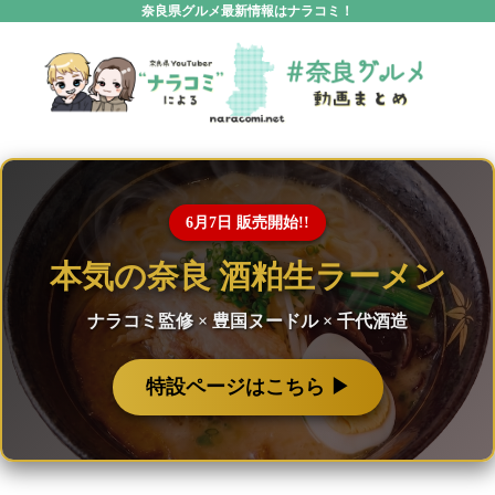
奈良県グルメ最新情報はナラコミ！
6月7日 販売開始!!
本気の奈良 酒粕生ラーメン
ナラコミ監修 × 豊国ヌードル × 千代酒造
特設ページはこちら ▶︎