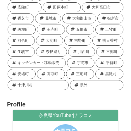
広陵町
田原本町
大和高田市
香芝市
葛城市
大和郡山市
御所市
斑鳩町
王寺町
五條市
上牧町
河合町
大淀町
吉野町
明日香村
生駒市
奈良巡り
川西町
三郷町
キッチンカー・移動販売
宇陀市
平群町
安堵町
高取町
三宅町
黒滝村
十津川村
県外
Profile
奈良県YouTuber|ナラコミ