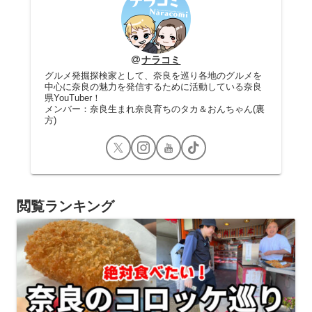
ナラコミ
グルメ発掘探検家として、奈良を巡り各地のグルメを
中心に奈良の魅力を発信するために活動している奈良
県YouTuber！
メンバー：奈良生まれ奈良育ちのタカ＆おんちゃん(裏
方)
閲覧ランキング